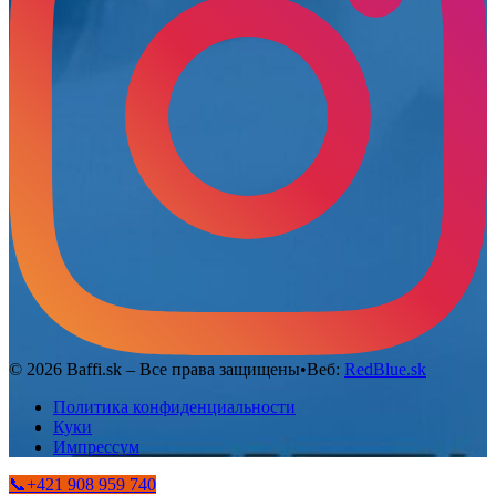
©
2026
Baffi.sk – Все права защищены
•
Веб:
RedBlue.sk
Политика конфиденциальности
Куки
Импрессум
📞
+421 908 959 740