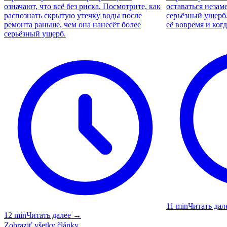
означают, что всё без риска. Посмотрите, как
оставаться незам
распознать скрытую утечку воды после
серьёзный ущерб.
ремонта раньше, чем она нанесёт более
её вовремя и когд
серьёзный ущерб.
11
min
Читать дал
12
min
Читать далее
→
Zobraziť všetky články