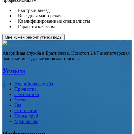
профессионалам.
Быстрый выезд
Выездная мастерская
Квалифицированные специалисты
Гарантия качества
Мне нужен ремонт утечки воды
Аварийная служба в Братиславе. Нонстоп 24/7 диспетчерская,
быстрый выезд, выездная мастерская.
Услуги
Аварийная служба
Прочистка
Сантехника
Утечка
Газ
Отопление
Поиск труб
Муж на час