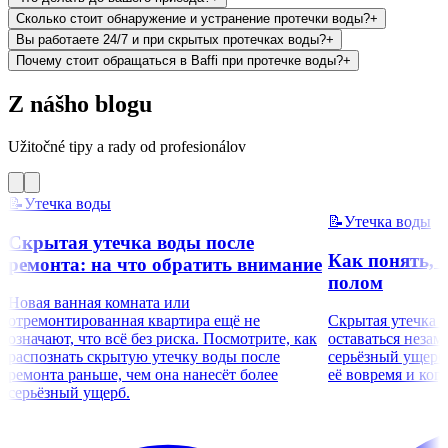
Сколько стоит обнаружение и устранение протечки воды?
+
Вы работаете 24/7 и при скрытых протечках воды?
+
Почему стоит обращаться в Baffi при протечке воды?
+
Z nášho blogu
Užitočné tipy a rady od profesionálov
📝
Утечка воды
📝
Утечка воды
Скрытая утечка воды после
Как понять, п
ремонта: на что обратить внимание
полом
Новая ванная комната или
отремонтированная квартира ещё не
Скрытая утечка 
означают, что всё без риска. Посмотрите, как
оставаться незам
распознать скрытую утечку воды после
серьёзный ущерб.
ремонта раньше, чем она нанесёт более
её вовремя и когд
серьёзный ущерб.