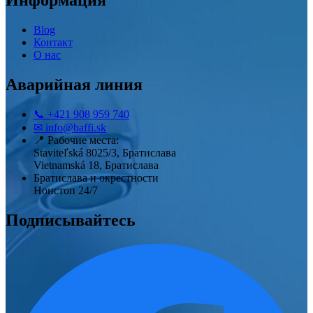
Информация
Blog
Контакт
О нас
Аварийная линия
📞
+421 908 959 740
✉
info@baffi.sk
📍
Рабочие места:
Staviteľská 8025/3, Братислава
Vietnamská 18, Братислава
Братислава и окрестности
Нонстоп 24/7
Подписывайтесь