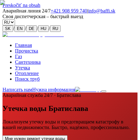
Preskočiť na obsah
Аварийная линия 24/7
+421 908 959 740
|
info@baffi.sk
Своя диспетчерская – быстрый выезд
/
/
/
/
SK
EN
DE
HU
RU
Главная
Прочистка
Газ
Сантехника
Утечка
Отопление
Поиск труб
Написать нам
Нужна информация
Аварийная служба 24/7 · Братислава
Утечка воды Братислава
Локализуем утечку воды и предотвращаем катастрофу в
вашей недвижимости. Быстро, надёжно, профессионально.
Мне нужен ремонт утечки воды