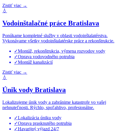
Zistiť viac
→
💧
Vodoinštalačné práce Bratislava
Ponúkame kompletné služby v oblasti vodoinštalatérstva.
Vykonávame všetky vodoinštalatérske práce a rekonštrukcie.
✓
Montáž, rekonštrukcia, výmena rozvodov vody
✓
Oprava vodovodného potrubia
✓
Montáž kanalizácií
Zistiť viac
→
💧
Únik vody Bratislava
Lokalizujeme únik vody a zabránime katastrofe vo vašej
nehnuteľnosti. Rýchlo, spoľahlivo, profesionálne.
✓
Lokalizácia úniku vody
✓
Oprava prasknutého potrubia
✓
Havarijný výjazd 24/7