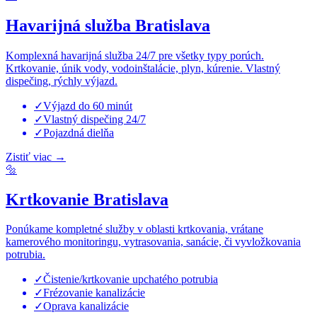
Havarijná služba Bratislava
Komplexná havarijná služba 24/7 pre všetky typy porúch.
Krtkovanie, únik vody, vodoinštalácie, plyn, kúrenie. Vlastný
dispečing, rýchly výjazd.
✓
Výjazd do 60 minút
✓
Vlastný dispečing 24/7
✓
Pojazdná dielňa
Zistiť viac
→
🔩
Krtkovanie Bratislava
Ponúkame kompletné služby v oblasti krtkovania, vrátane
kamerového monitoringu, vytrasovania, sanácie, či vyvložkovania
potrubia.
✓
Čistenie/krtkovanie upchatého potrubia
✓
Frézovanie kanalizácie
✓
Oprava kanalizácie