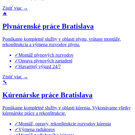
Zistiť viac
→
🔥
Plynárenské práce Bratislava
Ponúkame kompletné služby v oblasti plynu, vrátane montáže,
rekonštrukcia a výmena rozvodov plynu.
✓
Montáž plynových rozvodov
✓
Oprava plynových zariadení
✓
Havarijný výjazd 24/7
Zistiť viac
→
🔧
Kúrenárske práce Bratislava
Ponúkame kompletné služby v oblasti kúrenia. Vykonávame všetky
kúrenárske práce a rekonštrukcie.
✓
Montáž, opravy, rekonštrukcie rozvodov kúrenia
✓
Výmena radiátorov