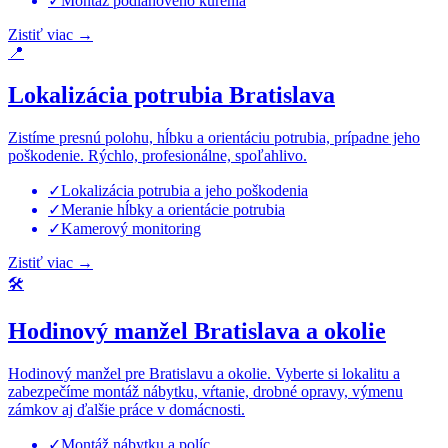
✓
Montáž podlahového kúrenia
Zistiť viac
→
📍
Lokalizácia potrubia Bratislava
Zistíme presnú polohu, hĺbku a orientáciu potrubia, prípadne jeho
poškodenie. Rýchlo, profesionálne, spoľahlivo.
✓
Lokalizácia potrubia a jeho poškodenia
✓
Meranie hĺbky a orientácie potrubia
✓
Kamerový monitoring
Zistiť viac
→
🛠️
Hodinový manžel Bratislava a okolie
Hodinový manžel pre Bratislavu a okolie. Vyberte si lokalitu a
zabezpečíme montáž nábytku, vŕtanie, drobné opravy, výmenu
zámkov aj ďalšie práce v domácnosti.
✓
Montáž nábytku a políc