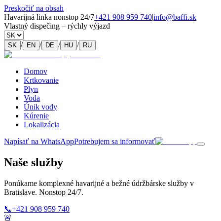
Preskočiť na obsah
Havarijná linka nonstop 24/7
+421 908 959 740
|
info@baffi.sk
Vlastný dispečing – rýchly výjazd
/
/
/
/
SK
EN
DE
HU
RU
Domov
Krtkovanie
Plyn
Voda
Únik vody
Kúrenie
Lokalizácia
Napísať na WhatsApp
Potrebujem sa informovať
Naše služby
Ponúkame komplexné havarijné a bežné údržbárske služby v
Bratislave. Nonstop 24/7.
📞
+421 908 959 740
🚨