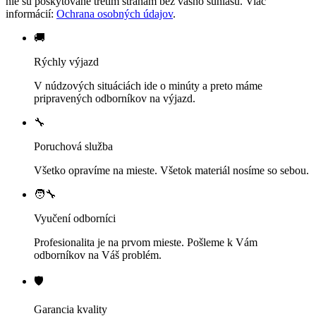
nie sú poskytované tretím stranám bez vášho súhlasu. Viac
informácií:
Ochrana osobných údajov
.
🚚
Rýchly výjazd
V núdzových situáciách ide o minúty a preto máme
pripravených odborníkov na výjazd.
🔧
Poruchová služba
Všetko opravíme na mieste. Všetok materiál nosíme so sebou.
🧑‍🔧
Vyučení odborníci
Profesionalita je na prvom mieste. Pošleme k Vám
odborníkov na Váš problém.
🛡️
Garancia kvality