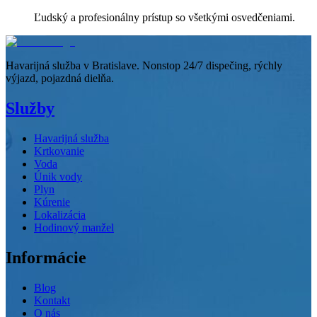
Ľudský a profesionálny prístup so všetkými osvedčeniami.
Havarijná služba v Bratislave. Nonstop 24/7 dispečing, rýchly
výjazd, pojazdná dielňa.
Služby
Havarijná služba
Krtkovanie
Voda
Únik vody
Plyn
Kúrenie
Lokalizácia
Hodinový manžel
Informácie
Blog
Kontakt
O nás