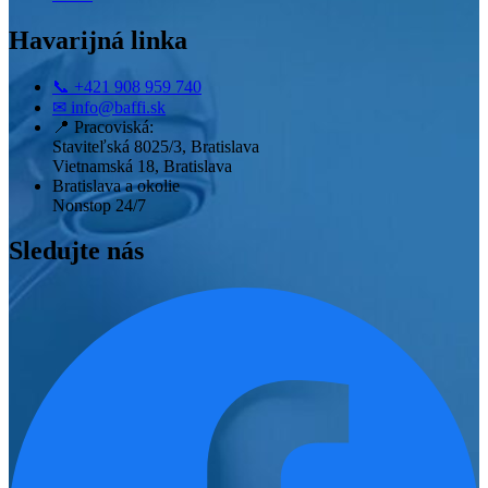
Havarijná linka
📞
+421 908 959 740
✉
info@baffi.sk
📍
Pracoviská:
Staviteľská 8025/3, Bratislava
Vietnamská 18, Bratislava
Bratislava a okolie
Nonstop 24/7
Sledujte nás