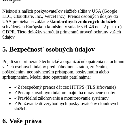
Niektorí z našich poskytovateľov služieb sídlia v USA (Google
LLC, Cloudflare, Inc., Vercel Inc.). Prenos osobných údajov do
USA prebieha na základe
štandardných zmluvných doložiek
schválených Európskou komisiou v súlade s čl. 46 ods. 2 písm. c)
GDPR. Tieto doložky zaručujú primeranú úroveň ochrany vašich
údajov.
5. Bezpečnosť osobných údajov
Prijali sme primerané technické a organizačné opatrenia na ochranu
vašich osobných údajov pred náhodnou stratou, zničením,
poškodením, neoprávneným prístupom, poskytnutím alebo
sprístupnením. Medzi tieto opatrenia patrí najmä:
✓
Zabezpečený prenos dát cez HTTPS (TLS šifrovanie)
✓
Prístup k osobným údajom majú iba oprávnené osoby
✓
Pravidelné zálohovanie a monitorovanie systémov
✓
Používanie dôveryhodných poskytovateľov cloudových
služieb
6. Vaše práva