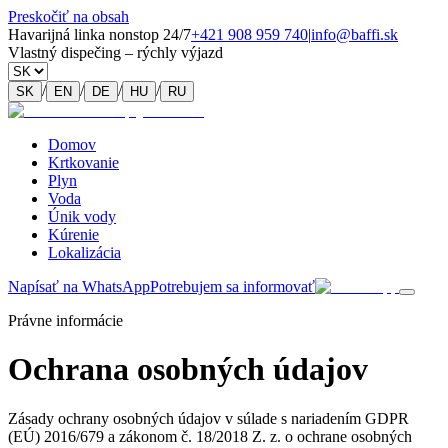
Preskočiť na obsah
Havarijná linka nonstop 24/7
+421 908 959 740
|
info@baffi.sk
Vlastný dispečing – rýchly výjazd
/
/
/
/
SK
EN
DE
HU
RU
Domov
Krtkovanie
Plyn
Voda
Únik vody
Kúrenie
Lokalizácia
Napísať na WhatsApp
Potrebujem sa informovať
Právne informácie
Ochrana osobných údajov
Zásady ochrany osobných údajov v súlade s nariadením GDPR
(EÚ) 2016/679 a zákonom č. 18/2018 Z. z. o ochrane osobných