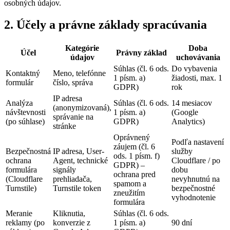
osobných údajov.
2. Účely a právne základy spracúvania
Kategórie
Doba
Účel
Právny základ
údajov
uchovávania
Súhlas (čl. 6 ods.
Do vybavenia
Kontaktný
Meno, telefónne
1 písm. a)
žiadosti, max. 1
formulár
číslo, správa
GDPR)
rok
IP adresa
Analýza
Súhlas (čl. 6 ods.
14 mesiacov
(anonymizovaná),
návštevnosti
1 písm. a)
(Google
správanie na
(po súhlase)
GDPR)
Analytics)
stránke
Oprávnený
Podľa nastavení
záujem (čl. 6
Bezpečnostná
IP adresa, User-
služby
ods. 1 písm. f)
ochrana
Agent, technické
Cloudflare / po
GDPR) –
formulára
signály
dobu
ochrana pred
(Cloudflare
prehliadača,
nevyhnutnú na
spamom a
Turnstile)
Turnstile token
bezpečnostné
zneužitím
vyhodnotenie
formulára
Meranie
Kliknutia,
Súhlas (čl. 6 ods.
reklamy (po
konverzie z
1 písm. a)
90 dní