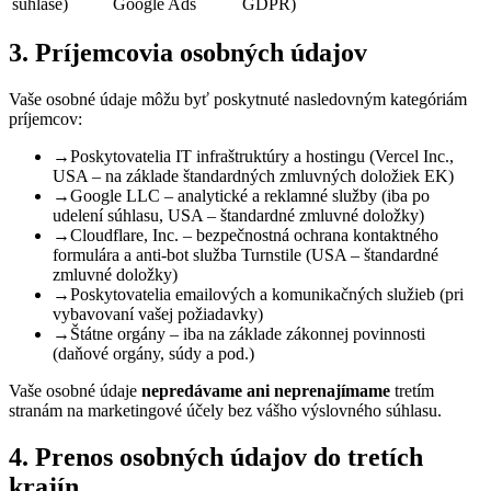
súhlase)
Google Ads
GDPR)
3. Príjemcovia osobných údajov
Vaše osobné údaje môžu byť poskytnuté nasledovným kategóriám
príjemcov:
→
Poskytovatelia IT infraštruktúry a hostingu (Vercel Inc.,
USA – na základe štandardných zmluvných doložiek EK)
→
Google LLC – analytické a reklamné služby (iba po
udelení súhlasu, USA – štandardné zmluvné doložky)
→
Cloudflare, Inc. – bezpečnostná ochrana kontaktného
formulára a anti-bot služba Turnstile (USA – štandardné
zmluvné doložky)
→
Poskytovatelia emailových a komunikačných služieb (pri
vybavovaní vašej požiadavky)
→
Štátne orgány – iba na základe zákonnej povinnosti
(daňové orgány, súdy a pod.)
Vaše osobné údaje
nepredávame ani neprenajímame
tretím
stranám na marketingové účely bez vášho výslovného súhlasu.
4. Prenos osobných údajov do tretích
krajín