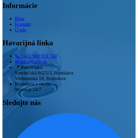
Informácie
Blog
Kontakt
O nás
Havarijná linka
📞
+421 908 959 740
✉
info@baffi.sk
📍
Pracoviská:
Staviteľská 8025/3, Bratislava
Vietnamská 18, Bratislava
Bratislava a okolie
Nonstop 24/7
Sledujte nás