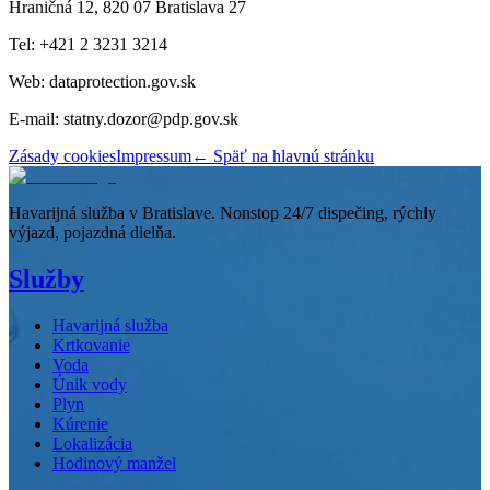
Hraničná 12, 820 07 Bratislava 27
Tel: +421 2 3231 3214
Web: dataprotection.gov.sk
E-mail: statny.dozor@pdp.gov.sk
Zásady cookies
Impressum
← Späť na hlavnú stránku
Havarijná služba v Bratislave. Nonstop 24/7 dispečing, rýchly
výjazd, pojazdná dielňa.
Služby
Havarijná služba
Krtkovanie
Voda
Únik vody
Plyn
Kúrenie
Lokalizácia
Hodinový manžel