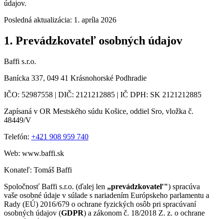
údajov.
Posledná aktualizácia:
1. apríla 2026
1. Prevádzkovateľ osobných údajov
Baffi s.r.o.
Banícka 337, 049 41 Krásnohorské Podhradie
IČO: 52987558 | DIČ: 2121212885 | IČ DPH: SK 2121212885
Zapísaná v OR Mestského súdu Košice, oddiel Sro, vložka č.
48449/V
Telefón:
+421 908 959 740
Web: www.baffi.sk
Konateľ: Tomáš Baffi
Spoločnosť Baffi s.r.o. (ďalej len
„prevádzkovateľ"
) spracúva
vaše osobné údaje v súlade s nariadením Európskeho parlamentu a
Rady (EÚ) 2016/679 o ochrane fyzických osôb pri spracúvaní
osobných údajov (
GDPR
) a zákonom č. 18/2018 Z. z. o ochrane