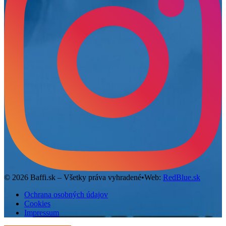
©
2026
Baffi.sk – Všetky práva vyhradené
•
Web:
RedBlue.sk
Ochrana osobných údajov
Cookies
Impressum