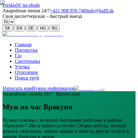
Preskočiť na obsah
Аварийная линия 24/7
+421 908 959 740
|
info@baffi.sk
Своя диспетчерская – быстрый выезд
/
/
/
/
SK
EN
DE
HU
RU
Главная
Прочистка
Газ
Сантехника
Утечка
Отопление
Поиск труб
Написать нам
Нужна информация
Аварийная служба 24/7 · Братислава
Муж на час Вракуня
Нужна помощь с мелкими бытовыми работами в районе
«Вракуня»? Мы к вашим услугам! Сборка мебели, мелкий
ремонт, сверление, замена замков и многие другие услуги в
районе Вракуня и рядом.