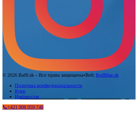
©
2026
Baffi.sk – Все права защищены
•
Веб:
RedBlue.sk
Политика конфиденциальности
Куки
Импрессум
📞
+421 908 959 740