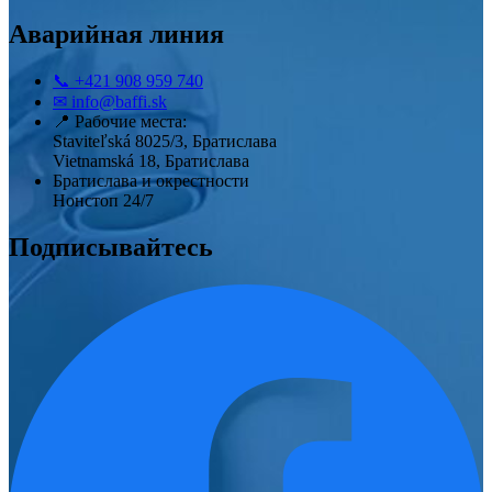
Аварийная линия
📞
+421 908 959 740
✉
info@baffi.sk
📍
Рабочие места:
Staviteľská 8025/3, Братислава
Vietnamská 18, Братислава
Братислава и окрестности
Нонстоп 24/7
Подписывайтесь