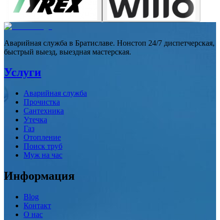
Аварийная служба в Братиславе. Нонстоп 24/7 диспетчерская,
быстрый выезд, выездная мастерская.
Услуги
Аварийная служба
Прочистка
Сантехника
Утечка
Газ
Отопление
Поиск труб
Муж на час
Информация
Blog
Контакт
О нас