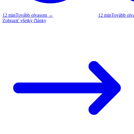
12
min
Tovább olvasom
→
12
min
Tovább olv
Zobraziť všetky články