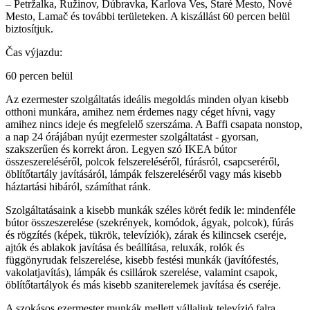
– Petržalka, Ružinov, Dúbravka, Karlova Ves, Staré Mesto, Nové
Mesto, Lamač és további területeken. A kiszállást 60 percen belül
biztosítjuk.
Čas výjazdu:
60 percen belül
Az ezermester szolgáltatás ideális megoldás minden olyan kisebb
otthoni munkára, amihez nem érdemes nagy céget hívni, vagy
amihez nincs ideje és megfelelő szerszáma. A Baffi csapata nonstop,
a nap 24 órájában nyújt ezermester szolgáltatást - gyorsan,
szakszerűen és korrekt áron. Legyen szó IKEA bútor
összeszereléséről, polcok felszereléséről, fúrásról, csapcseréről,
öblítőtartály javításáról, lámpák felszereléséről vagy más kisebb
háztartási hibáról, számíthat ránk.
Szolgáltatásaink a kisebb munkák széles körét fedik le: mindenféle
bútor összeszerelése (szekrények, komódok, ágyak, polcok), fúrás
és rögzítés (képek, tükrök, televíziók), zárak és kilincsek cseréje,
ajtók és ablakok javítása és beállítása, reluxák, rolók és
függönyrudak felszerelése, kisebb festési munkák (javítófestés,
vakolatjavítás), lámpák és csillárok szerelése, valamint csapok,
öblítőtartályok és más kisebb szaniterelemek javítása és cseréje.
A szokásos ezermester munkák mellett vállaljuk televízió falra