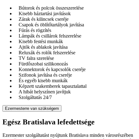
Bútorok és polcok összeszerelése
Kisebb háztartási javítások
Zárak és kilincsek cseréje
Csapok és öblítőtartályok javítása
Fúrás és rögzítés
Lámpák és csillárok felszerelése
Kisebb festési munkák
Ajtók és ablakok javítása
Reluxák és rolók felszerelése
TV falra szerelése
Fürdőszobai szilikonozás
Konnektorok és kapcsolók cseréje
Szifonok javítása és cseréje
És egyéb kisebb munkák
Képzett szakemberek tapasztalattal
A hibát helyszínen javítjuk
Szolgáltatás 24/7
Ezermesterre van szükségem
Egész Bratislava lefedettsége
Ezermester szolgáltatást nyújtunk Bratislava minden városrészében