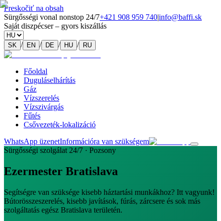
Preskočiť na obsah
Sürgősségi vonal nonstop 24/7
+421 908 959 740
|
info@baffi.sk
Saját diszpécser – gyors kiszállás
/
/
/
/
SK
EN
DE
HU
RU
Főoldal
Duguláselhárítás
Gáz
Vízszerelés
Vízszivárgás
Fűtés
Csővezeték-lokalizáció
WhatsApp üzenet
Információra van szükségem
Sürgősségi szolgálat 24/7 · Pozsony
Ezermester Bratislava
Segítségre van szüksége kisebb háztartási munkákhoz? Itt vagyunk!
Bútorösszeszerelés, kisebb javítások, fúrás, zárcsere és sok más
szolgáltatás egész Bratislava területén.