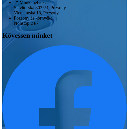
📍
Munkahelyek:
Staviteľská 8025/3, Pozsony
Vietnamská 18, Pozsony
Pozsony és környéke
Nonstop 24/7
Kövessen minket