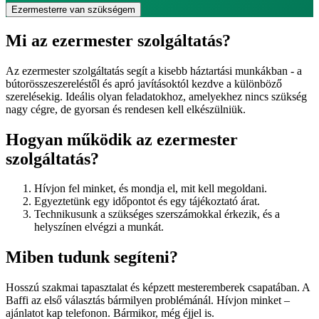
Ezermesterre van szükségem
Mi az ezermester szolgáltatás?
Az ezermester szolgáltatás segít a kisebb háztartási munkákban - a
bútorösszeszereléstől és apró javításoktól kezdve a különböző
szerelésekig. Ideális olyan feladatokhoz, amelyekhez nincs szükség
nagy cégre, de gyorsan és rendesen kell elkészülniük.
Hogyan működik az ezermester
szolgáltatás?
Hívjon fel minket, és mondja el, mit kell megoldani.
Egyeztetünk egy időpontot és egy tájékoztató árat.
Technikusunk a szükséges szerszámokkal érkezik, és a
helyszínen elvégzi a munkát.
Miben tudunk
segíteni?
Hosszú szakmai tapasztalat és képzett mesteremberek csapatában. A
Baffi az első választás bármilyen problémánál. Hívjon minket –
ajánlatot kap telefonon. Bármikor, még éjjel is.