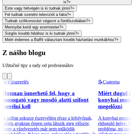
is?
+
Este vagy hétvégén is ki tudnak jönni?
+
Fel tudnak szerelni televíziót a falra?
+
Tudnak szilikonozást végezni a fürdőszobában?
+
Mennyibe kerül egy ezermester?
+
Sürgős kisebb hibához is ki tudnak jönni?
+
Miért érdemes a Baffit választani kisebb háztartási munkákhoz?
+
Z nášho blogu
Užitočné tipy a rady od profesionálov
📝
Vízszerelés
📝
Csatorna
Honnan ismerhető fel, hogy a
Miért dugul e
mosogató vagy mosdó alatti szifont
konyhai mosoga
cserélni kell
megelőzni
A szifon sokszor észrevétlen része a lefolyónak,
A konyhai mosogat
mégis gyakran éppen rajta látszik meg először,
elduguló helye. Né
hogy a vízelvezetés már nem működik
probléma, mi szoko