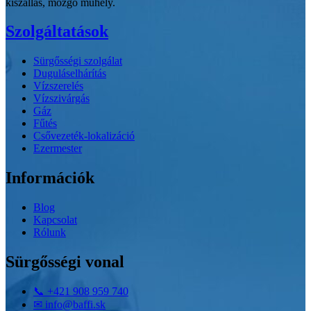
kiszállás, mozgó műhely.
Szolgáltatások
Sürgősségi szolgálat
Duguláselhárítás
Vízszerelés
Vízszivárgás
Gáz
Fűtés
Csővezeték-lokalizáció
Ezermester
Információk
Blog
Kapcsolat
Rólunk
Sürgősségi vonal
📞
+421 908 959 740
✉
info@baffi.sk