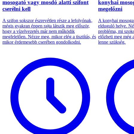
mosogató vagy mosdó alatti szifont
konyhai mosoga
cserélni kell
megelőzni
A szifon sokszor észrevétlen része a lefolyónak,
A konyhai mosogat
mégis gyakran éppen rajta látszik meg először,
elduguló helye. Né
hogy a vízelvezetés már nem működik
probléma, mi szoko
megfelelően. Nézze meg, mikor elég a tisztítás, és
előzheti meg még a
mikor érdemesebb cserében gondolkodni.
lenne szükség.