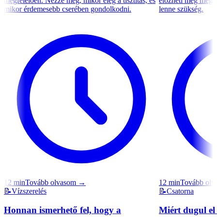
megfelelően. Nézze meg, mikor elég a tisztítás, és
előzheti meg még a
mikor érdemesebb cserében gondolkodni.
lenne szükség.
12
min
Tovább olvasom
→
12
min
Tovább olv
📝
Vízszerelés
📝
Csatorna
Honnan ismerhető fel, hogy a
Miért dugul e