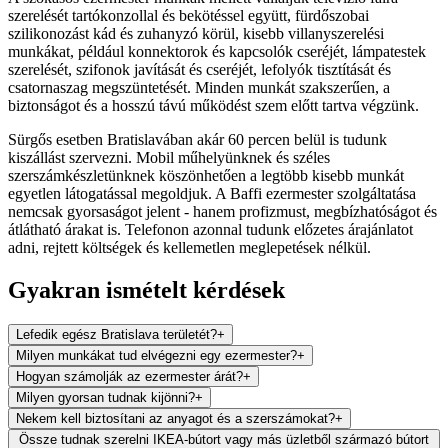
szerelését tartókonzollal és bekötéssel együtt, fürdőszobai
szilikonozást kád és zuhanyzó körül, kisebb villanyszerelési
munkákat, például konnektorok és kapcsolók cseréjét, lámpatestek
szerelését, szifonok javítását és cseréjét, lefolyók tisztítását és
csatornaszag megszüntetését. Minden munkát szakszerűen, a
biztonságot és a hosszú távú működést szem előtt tartva végzünk.
Sürgős esetben Bratislavában akár 60 percen belül is tudunk
kiszállást szervezni. Mobil műhelyünknek és széles
szerszámkészletünknek köszönhetően a legtöbb kisebb munkát
egyetlen látogatással megoldjuk. A Baffi ezermester szolgáltatása
nemcsak gyorsaságot jelent - hanem profizmust, megbízhatóságot és
átlátható árakat is. Telefonon azonnal tudunk előzetes árajánlatot
adni, rejtett költségek és kellemetlen meglepetések nélkül.
Gyakran ismételt kérdések
Lefedik egész Bratislava területét?
+
Milyen munkákat tud elvégezni egy ezermester?
+
Hogyan számolják az ezermester árát?
+
Milyen gyorsan tudnak kijönni?
+
Nekem kell biztosítani az anyagot és a szerszámokat?
+
Össze tudnak szerelni IKEA-bútort vagy más üzletből származó bútort