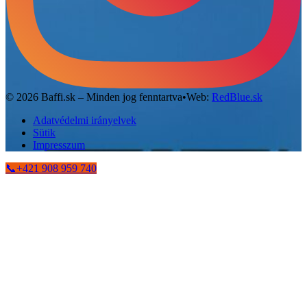
©
2026
Baffi.sk – Minden jog fenntartva
•
Web:
RedBlue.sk
Adatvédelmi irányelvek
Sütik
Impresszum
📞
+421 908 959 740