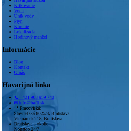
Havarijná služba
Krtkovanie
Voda
Únik vody
Plyn
Kúrenie
Lokalizácia
Hodinový manžel
Informácie
Blog
Kontakt
O nás
Havarijná linka
📞
+421 908 959 740
✉
info@baffi.sk
📍
Pracoviská:
Staviteľská 8025/3, Bratislava
Vietnamská 18, Bratislava
Bratislava a okolie
Nonstop 24/7