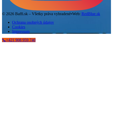
©
2026
Baffi.sk – Všetky práva vyhradené
•
Web:
RedBlue.sk
Ochrana osobných údajov
Cookies
Impressum
📞
+421 908 959 740