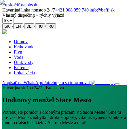
Preskočiť na obsah
Havarijná linka nonstop 24/7
+421 908 959 740
|
info@baffi.sk
Vlastný dispečing – rýchly výjazd
/
/
/
/
SK
EN
DE
HU
RU
Domov
Krtkovanie
Plyn
Voda
Únik vody
Kúrenie
Lokalizácia
Napísať na WhatsApp
Potrebujem sa informovať
Havarijná služba 24/7 · Bratislava
Hodinový manžel Staré Mesto
Potrebujete pomôcť s drobnými prácami v Starom Meste? Sme tu
pre vás! Montáž nábytku, drobné opravy, vŕtanie, výmena zámkov a
mnoho ďalších služieb v Starom Meste a okolí.