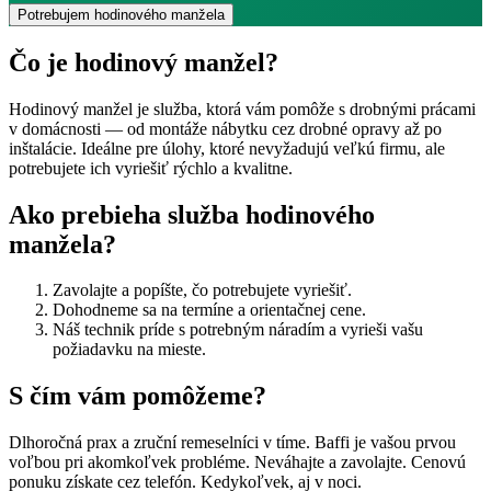
Potrebujem hodinového manžela
Čo je hodinový manžel?
Hodinový manžel je služba, ktorá vám pomôže s drobnými prácami
v domácnosti — od montáže nábytku cez drobné opravy až po
inštalácie. Ideálne pre úlohy, ktoré nevyžadujú veľkú firmu, ale
potrebujete ich vyriešiť rýchlo a kvalitne.
Ako prebieha služba hodinového
manžela?
Zavolajte a popíšte, čo potrebujete vyriešiť.
Dohodneme sa na termíne a orientačnej cene.
Náš technik príde s potrebným náradím a vyrieši vašu
požiadavku na mieste.
S čím vám
pomôžeme?
Dlhoročná prax a zruční remeselníci v tíme. Baffi je vašou prvou
voľbou pri akomkoľvek probléme. Neváhajte a zavolajte. Cenovú
ponuku získate cez telefón. Kedykoľvek, aj v noci.