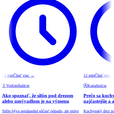
12
min
Čítať viac
→
12
min
Čítať viac
💧
Vodoinštalácie
🚰
Kanalizácia
Ako spoznať, že sifón pod drezom
Prečo sa kuch
alebo umývadlom je na výmenu
najčastejšie a
Sifón býva nenápadná súčasť odpadu, ale práve
Kuchynský drez pat