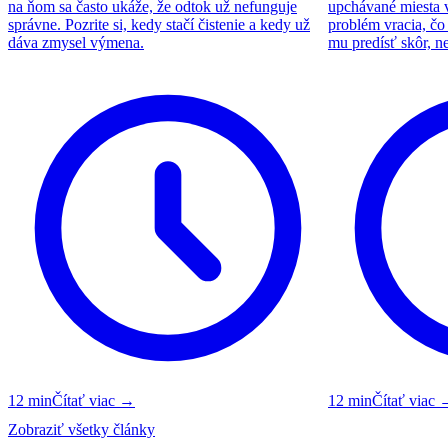
na ňom sa často ukáže, že odtok už nefunguje
upchávané miesta v 
správne. Pozrite si, kedy stačí čistenie a kedy už
problém vracia, čo
dáva zmysel výmena.
mu predísť skôr, n
12
min
Čítať viac
→
12
min
Čítať viac
Zobraziť všetky články