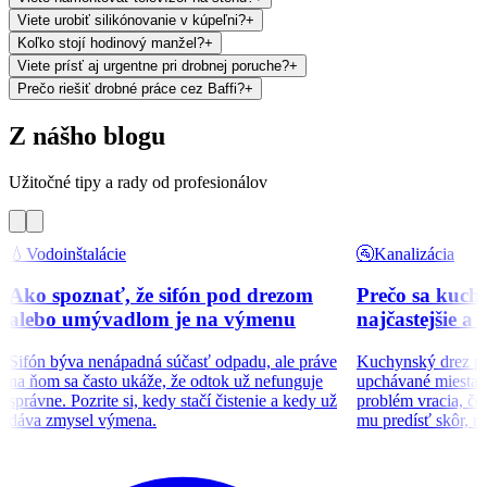
Viete urobiť silikónovanie v kúpeľni?
+
Koľko stojí hodinový manžel?
+
Viete prísť aj urgentne pri drobnej poruche?
+
Prečo riešiť drobné práce cez Baffi?
+
Z nášho blogu
Užitočné tipy a rady od profesionálov
💧
Vodoinštalácie
🚰
Kanalizácia
Ako spoznať, že sifón pod drezom
Prečo sa kuch
alebo umývadlom je na výmenu
najčastejšie a
Sifón býva nenápadná súčasť odpadu, ale práve
Kuchynský drez pat
na ňom sa často ukáže, že odtok už nefunguje
upchávané miesta v 
správne. Pozrite si, kedy stačí čistenie a kedy už
problém vracia, čo
dáva zmysel výmena.
mu predísť skôr, n