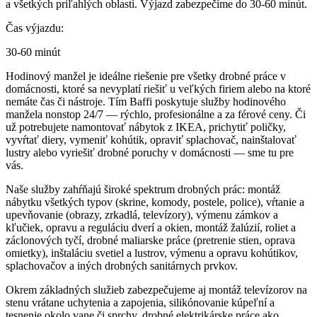
a všetkých priľahlých oblastí. Výjazd zabezpečíme do 30-60 minút.
Čas výjazdu:
30-60 minút
Hodinový manžel je ideálne riešenie pre všetky drobné práce v
domácnosti, ktoré sa nevyplatí riešiť u veľkých firiem alebo na ktoré
nemáte čas či nástroje. Tím Baffi poskytuje služby hodinového
manžela nonstop 24/7 — rýchlo, profesionálne a za férové ceny. Či
už potrebujete namontovať nábytok z IKEA, prichytiť poličky,
vyvŕtať diery, vymeniť kohútik, opraviť splachovač, nainštalovať
lustry alebo vyriešiť drobné poruchy v domácnosti — sme tu pre
vás.
Naše služby zahŕňajú široké spektrum drobných prác: montáž
nábytku všetkých typov (skrine, komody, postele, police), vŕtanie a
upevňovanie (obrazy, zrkadlá, televízory), výmenu zámkov a
kľučiek, opravu a reguláciu dverí a okien, montáž žalúzií, roliet a
záclonových tyčí, drobné maliarske práce (pretrenie stien, oprava
omietky), inštaláciu svetiel a lustrov, výmenu a opravu kohútikov,
splachovačov a iných drobných sanitárnych prvkov.
Okrem základných služieb zabezpečujeme aj montáž televízorov na
stenu vrátane uchytenia a zapojenia, silikónovanie kúpeľní a
tesnenie okolo vane či sprchy, drobné elektrikárske práce ako