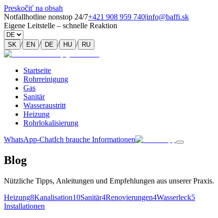
Preskočiť na obsah
Notfallhotline nonstop 24/7
+421 908 959 740
|
info@baffi.sk
Eigene Leitstelle – schnelle Reaktion
/
/
/
/
SK
EN
DE
HU
RU
Startseite
Rohrreinigung
Gas
Sanitär
Wasseraustritt
Heizung
Rohrlokalisierung
WhatsApp-Chat
Ich brauche Informationen
Blog
Nützliche Tipps, Anleitungen und Empfehlungen aus unserer Praxis.
Heizung
8
Kanalisation
10
Sanitär
4
Renovierungen
4
Wasserleck
5
Installationen