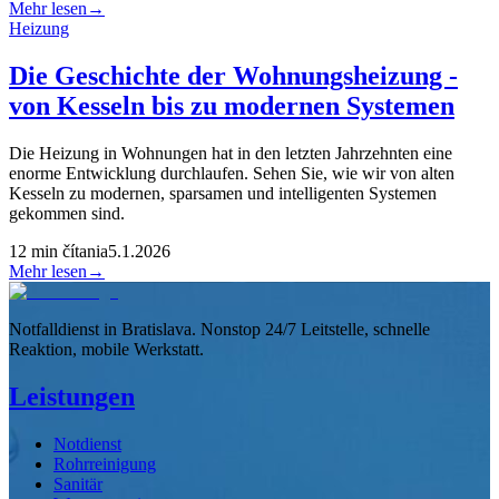
Mehr lesen
→
Heizung
Die Geschichte der Wohnungsheizung -
von Kesseln bis zu modernen Systemen
Die Heizung in Wohnungen hat in den letzten Jahrzehnten eine
enorme Entwicklung durchlaufen. Sehen Sie, wie wir von alten
Kesseln zu modernen, sparsamen und intelligenten Systemen
gekommen sind.
12
min čítania
5.1.2026
Mehr lesen
→
Notfalldienst in Bratislava. Nonstop 24/7 Leitstelle, schnelle
Reaktion, mobile Werkstatt.
Leistungen
Notdienst
Rohrreinigung
Sanitär