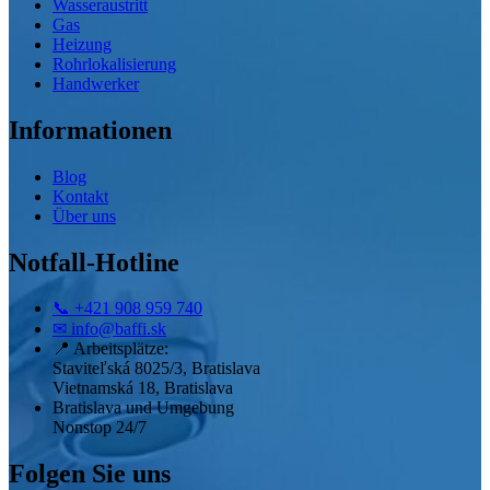
Wasseraustritt
Gas
Heizung
Rohrlokalisierung
Handwerker
Informationen
Blog
Kontakt
Über uns
Notfall-Hotline
📞
+421 908 959 740
✉
info@baffi.sk
📍
Arbeitsplätze:
Staviteľská 8025/3, Bratislava
Vietnamská 18, Bratislava
Bratislava und Umgebung
Nonstop 24/7
Folgen Sie uns